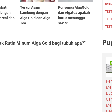
SYAR
obati
Terapi Asam
Konsumsi AlgaGold
TEST
 dengan
Lambung dengan
dan Algatea apakah
cereal dan
Alga Gold dan Alga
harus menunggu
TES
Tea
sakit?
TES
Pu
k Rutin Minum Alga Gold bagi tubuh apa?"
Pen
Me
Bu
Car
Men
Dar