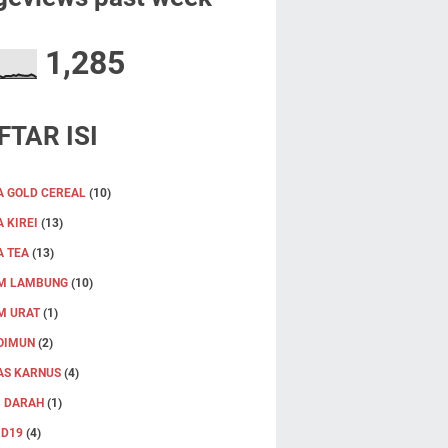
1,285
FTAR ISI
A GOLD CEREAL
(10)
 KIREI
(13)
A TEA
(13)
M LAMBUNG
(10)
M URAT
(1)
OIMUN
(2)
AS KARNUS
(4)
I DARAH
(1)
ID19
(4)