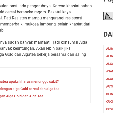
ulan pasti ada pengaruhnya. Karena khasiat bahan
ld cereal beraneka ragam. Bekatul kaya
ral. Pati Resisten mampu mengurangi resistensi
 memperbaiki mukosa lambung selain khasiat dari
sb.
DA
atnya sudah banyak manfaat ; jadi konsumsi Alga
anyak keuntungan. Akan lebih baik jika
ALG
ga Gold dan Algatea bekerja bersama dan saling
ALGA
ALG
ASA
ASA
gatea apakah harus menunggu sakit?
AUT
dengan alga Gold cereal dan alga tea
BER
an Alga Gold dan Alga Tea
CUC
COV