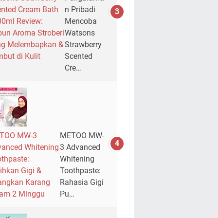
nted Cream Bath
n Pribadi
0ml Review:
Mencoba
un Aroma Stroberi
Watsons
ng Melembapkan &
Strawberry
but di Kulit
Scented
Cre…
TOO MW-3
METOO MW-
anced Whitening
3 Advanced
thpaste:
Whitening
ihkan Gigi &
Toothpaste:
angkan Karang
Rahasia Gigi
lam 2 Minggu
Pu…