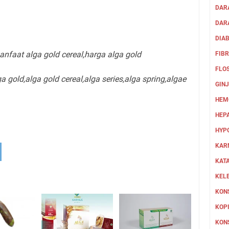
DAR
DARA
DIA
nfaat alga gold cereal,
harga alga gold
FIB
FLO
ga gold,
alga gold cereal,
alga series,
alga spring,
algae
GIN
HEM
HEPA
HYP
KAR
KAT
KEL
KON
KOPI
KON