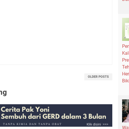
Pe
Kal
Pre
Teh
Her
OLDER POSTS
Bik
ng
Wat