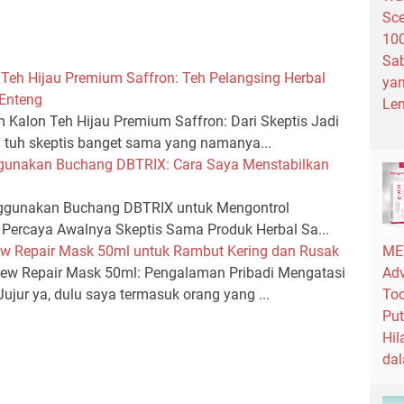
Sce
100
Sab
eh Hijau Premium Saffron: Teh Pelangsing Herbal
ya
 Enteng
Lem
Kalon Teh Hijau Premium Saffron: Dari Skeptis Jadi
u tuh skeptis banget sama yang namanya...
gunakan Buchang DBTRIX: Cara Saya Menstabilkan
gunakan Buchang DBTRIX untuk Mengontrol
i Percaya Awalnya Skeptis Sama Produk Herbal Sa...
w Repair Mask 50ml untuk Rambut Kering dan Rusak
ME
w Repair Mask 50ml: Pengalaman Pribadi Mengatasi
Adv
jur ya, dulu saya termasuk orang yang ...
Too
Put
Hil
da