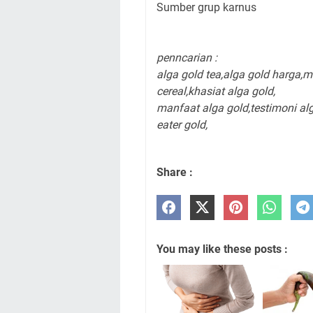
Sumber grup karnus
penncarian :
alga gold tea,
alga gold harga,
ma
cereal,
khasiat alga gold,
manfaat alga gold,
testimoni al
eater gold,
Share :
You may like these posts :