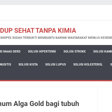
IDUP SEHAT TANPA KIMIA
N SHOPEE SUDAH TERBUKTI MEMBANTU BANYAK MASYARAKAT MENUJU KESEM
SI MAAG GERD
SOLUSI HIPERTENSI
SOLUSI STROKE
SOLUSI KAN
INUSITIS
SOLUSI KISTA
SOLUSI LUPUS
SOLUSI KOLESTEROL
um Alga Gold bagi tubuh