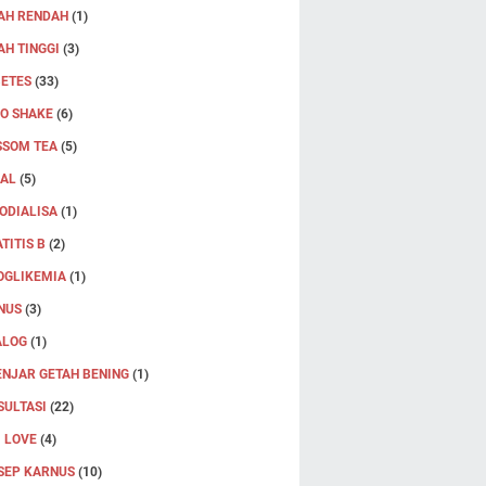
AH RENDAH
(1)
H TINGGI
(3)
BETES
(33)
RO SHAKE
(6)
SSOM TEA
(5)
JAL
(5)
ODIALISA
(1)
TITIS B
(2)
OGLIKEMIA
(1)
NUS
(3)
ALOG
(1)
ENJAR GETAH BENING
(1)
SULTASI
(22)
 LOVE
(4)
SEP KARNUS
(10)