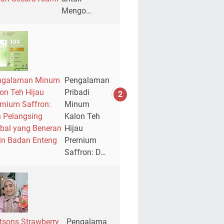
Mengo…
ngalaman Minum
Pengalaman
on Teh Hijau
Pribadi
mium Saffron:
Minum
 Pelangsing
Kalon Teh
bal yang Beneran
Hijau
in Badan Enteng
Premium
Saffron: D…
sons Strawberry
Pengalama