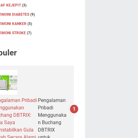
AF KEJEPIT
(3)
IMONI DIABETES
(9)
TIMONI KANKER
(5)
TIMONI STROKE
(7)
puler
galaman Pribadi
Pengalaman
nggunakan
Pribadi
chang DBTRIX:
Menggunaka
a Saya
n Buchang
stabilkan Gula
DBTRIX
ah Secara Alami
untuk