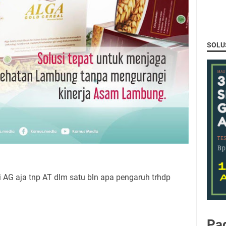
SOLU
 AG aja tnp AT dlm satu bln apa pengaruh trhdp
Pa