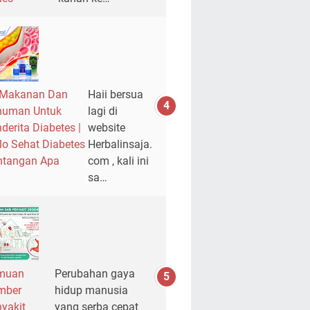
 Makanan Dan
Haii bersua
numan Untuk
lagi di
derita Diabetes |
website
lo Sehat Diabetes
Herbalinsaja.
ntangan Apa
com , kali ini
sa…
muan
Perubahan gaya
mber
hidup manusia
yakit
yang serba cepat