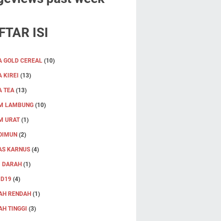
FTAR ISI
A GOLD CEREAL
(10)
 KIREI
(13)
A TEA
(13)
M LAMBUNG
(10)
M URAT
(1)
OIMUN
(2)
AS KARNUS
(4)
I DARAH
(1)
ID19
(4)
AH RENDAH
(1)
H TINGGI
(3)