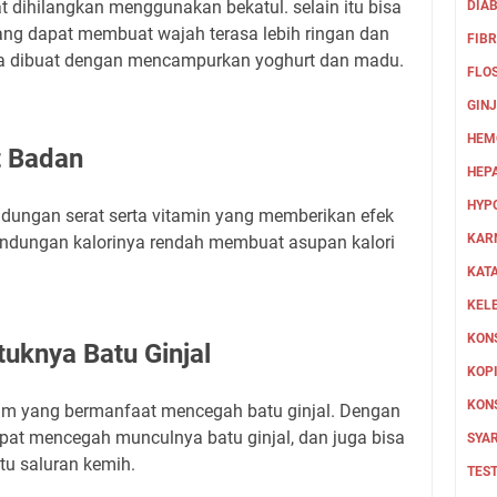
 dihilangkan menggunakan bekatul. selain itu bisa
DIA
yang dapat membuat wajah terasa lebih ringan dan
FIB
sa dibuat dengan mencampurkan yoghurt dan madu.
FLO
GIN
HEM
t Badan
HEPA
HYP
andungan serat serta vitamin yang memberikan efek
KAR
ndungan kalorinya rendah membuat asupan kalori
KAT
KEL
KON
uknya Batu Ginjal
KOPI
KON
m yang bermanfaat mencegah batu ginjal. Dengan
at mencegah munculnya batu ginjal, dan juga bisa
SYAR
u saluran kemih.
TEST