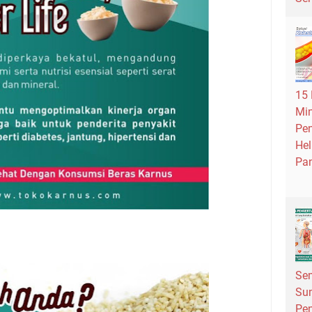
15
Mi
Pen
Hel
Pa
Se
Su
Pen