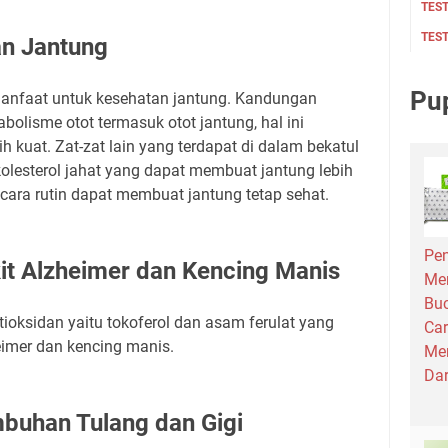
TES
TES
an Jantung
Pu
manfaat untuk kesehatan jantung. Kandungan
bolisme otot termasuk otot jantung, hal ini
 kuat. Zat-zat lain yang terdapat di dalam bekatul
olesterol jahat yang dapat membuat jantung lebih
cara rutin dapat membuat jantung tetap sehat.
Pen
t Alzheimer dan Kencing Manis
Me
Bu
ioksidan yaitu tokoferol dan asam ferulat yang
Car
imer dan kencing manis.
Men
Dar
buhan Tulang dan Gigi