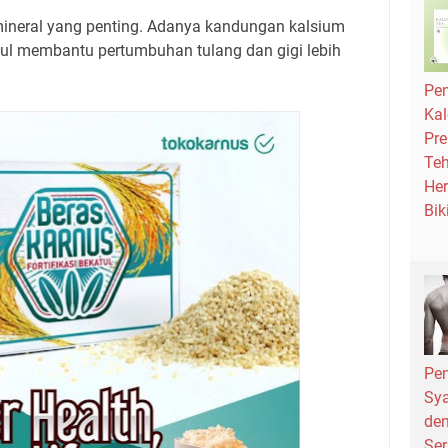
 mineral yang penting. Adanya kandungan kalsium
ul membantu pertumbuhan tulang dan gigi lebih
Pe
Kal
Pre
Teh
Her
Bik
Pe
Sya
den
Ser