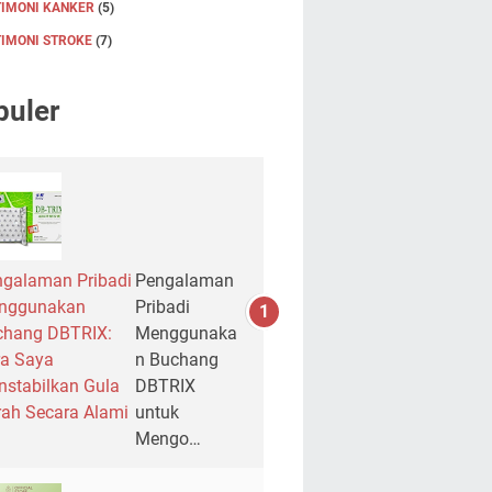
TIMONI KANKER
(5)
TIMONI STROKE
(7)
puler
galaman Pribadi
Pengalaman
nggunakan
Pribadi
chang DBTRIX:
Menggunaka
a Saya
n Buchang
stabilkan Gula
DBTRIX
ah Secara Alami
untuk
Mengo…