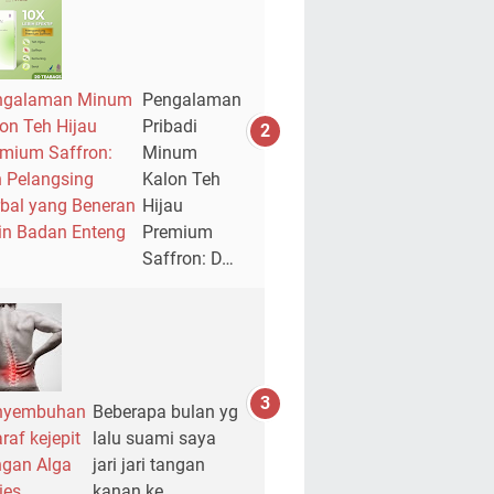
ngalaman Minum
Pengalaman
on Teh Hijau
Pribadi
mium Saffron:
Minum
 Pelangsing
Kalon Teh
bal yang Beneran
Hijau
in Badan Enteng
Premium
Saffron: D…
nyembuhan
Beberapa bulan yg
raf kejepit
lalu suami saya
gan Alga
jari jari tangan
ies
kanan ke…