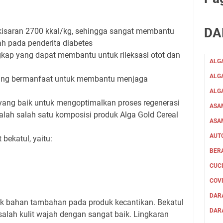
DA
isaran 2700 kkal/kg, sehingga sangat membantu
h pada penderita diabetes
kap yang dapat membantu untuk rileksasi otot dan
ALG
ALGA
yang bermanfaat untuk membantu menjaga
ALG
i yang baik untuk mengoptimalkan proses regenerasi
ASA
 adalah salah satu komposisi produk Alga Gold Cereal
ASA
AUT
bekatul, yaitu:
BER
CUC
COV
DAR
k bahan tambahan pada produk kecantikan. Bekatul
DARA
alah kulit wajah dengan sangat baik. Lingkaran