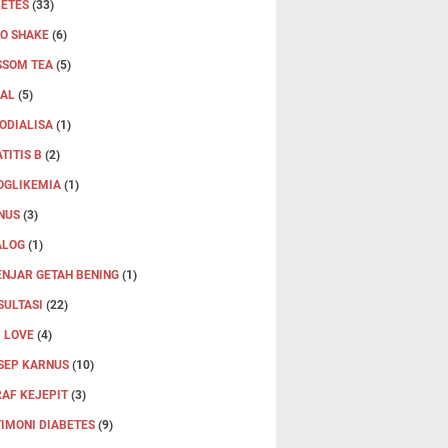
BETES
(33)
RO SHAKE
(6)
SSOM TEA
(5)
JAL
(5)
ODIALISA
(1)
TITIS B
(2)
OGLIKEMIA
(1)
NUS
(3)
ALOG
(1)
ENJAR GETAH BENING
(1)
SULTASI
(22)
 LOVE
(4)
SEP KARNUS
(10)
AF KEJEPIT
(3)
IMONI DIABETES
(9)