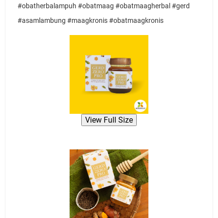
#obatherbalampuh #obatmaag #obatmaagherbal #gerd 
#asamlambung #maagkronis #obatmaagkronis
View Full Size