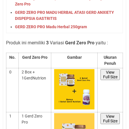
Zero Pro
GERD ZERO PRO MADU HERBAL ATASI GERD ANXIETY
DISPEPSIA GASTRITIS
GERD ZERO PRO Madu Herbal 250gram
Produk ini memiliki
3
Variasi
Gerd Zero Pro
yaitu :
No.
Gerd Zero Pro
Gambar
Ukuran
Penuh
0
2 Box +
View
Full Size
1GerdNutrion
1
1 Gerd Zero
View
Full Size
Pro