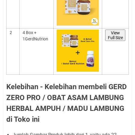
2
4 Box +
View
Full Size
1GerdNutrion
Kelebihan - Kelebihan membeli GERD
ZERO PRO / OBAT ASAM LAMBUNG
HERBAL AMPUH / MADU LAMBUNG
di Toko ini
Jumlah Gambar Produk lebih dari 1, yaitu ada 22