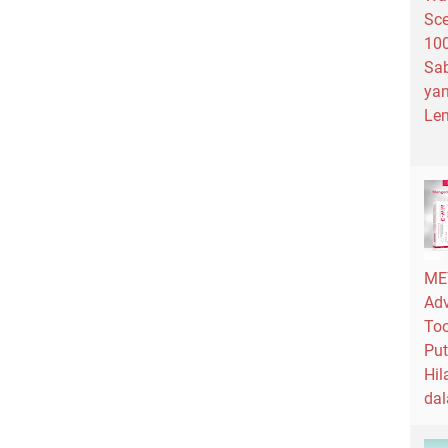
Sce
100
Sab
ya
Lem
ME
Adv
Too
Put
Hil
da