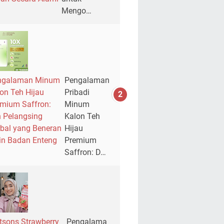
Mengo…
ngalaman Minum
Pengalaman
on Teh Hijau
Pribadi
mium Saffron:
Minum
 Pelangsing
Kalon Teh
bal yang Beneran
Hijau
in Badan Enteng
Premium
Saffron: D…
sons Strawberry
Pengalama