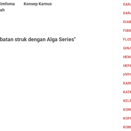
 limfoma
Konsep Karnus
DAR
lah
DARA
DIA
FIB
batan struk dengan Alga Series"
FLO
GIN
HEM
HEPA
HYP
KAR
KAT
KEL
KON
KOPI
KON