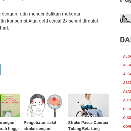
s dengan rutin mengendalikan makanan
tin konsumsi Alga gold cereal 2x sehari dimulai
hari.
DA
ALG
ALGA
ALG
ASA
ASA
AUT
BER
CUC
orongan
Pengobatan sakit
Stroke Pasca Operasi
COV
rah tinggi,
stroke dengan
Tulang Belakang