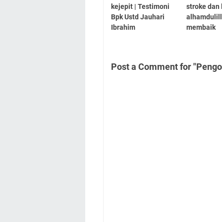
kejepit | Testimoni
stroke dan
Bpk Ustd Jauhari
alhamdulil
Ibrahim
membaik
Post a Comment for "Pengo