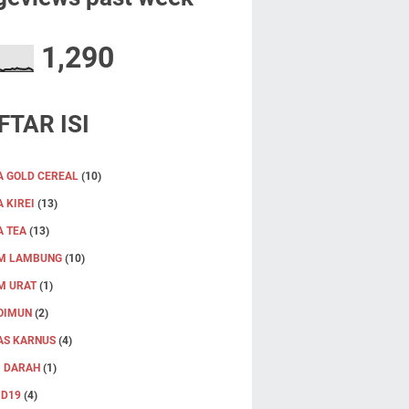
1,290
FTAR ISI
A GOLD CEREAL
(10)
 KIREI
(13)
A TEA
(13)
M LAMBUNG
(10)
M URAT
(1)
OIMUN
(2)
AS KARNUS
(4)
I DARAH
(1)
ID19
(4)