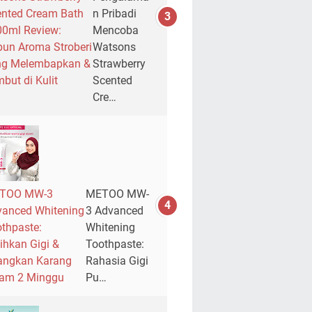
nted Cream Bath
n Pribadi
0ml Review:
Mencoba
un Aroma Stroberi
Watsons
ng Melembapkan &
Strawberry
but di Kulit
Scented
Cre…
TOO MW-3
METOO MW-
anced Whitening
3 Advanced
thpaste:
Whitening
ihkan Gigi &
Toothpaste:
angkan Karang
Rahasia Gigi
lam 2 Minggu
Pu…