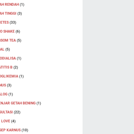
AH RENDAH
(1)
H TINGGI
(3)
BETES
(33)
RO SHAKE
(6)
SSOM TEA
(5)
JAL
(5)
ODIALISA
(1)
TITIS B
(2)
OGLIKEMIA
(1)
NUS
(3)
ALOG
(1)
ENJAR GETAH BENING
(1)
SULTASI
(22)
 LOVE
(4)
SEP KARNUS
(10)