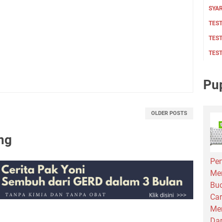
SYAR
TEST
TES
TES
Pu
OLDER POSTS
ng
Pen
Me
Bu
Car
Men
Dar