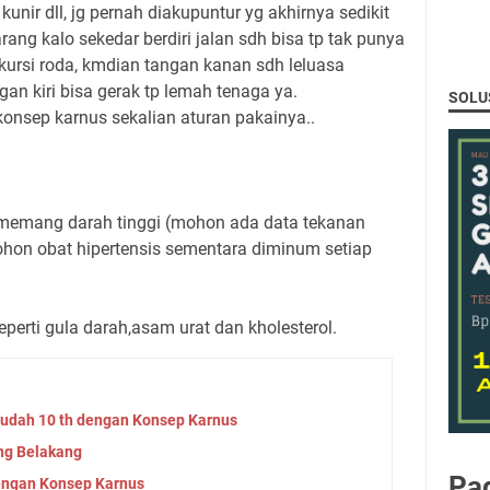
 kunir dll, jg pernah diakupuntur yg akhirnya sedikit
ang kalo sekedar berdiri jalan sdh bisa tp tak punya
kursi roda, kmdian tangan kanan sdh leluasa
an kiri bisa gerak tp lemah tenaga ya.
SOLU
onsep karnus sekalian aturan pakainya..
a memang darah tinggi (mohon ada data tekanan
hon obat hipertensis sementara diminum setiap
erti gula darah,asam urat dan kholesterol.
sudah 10 th dengan Konsep Karnus
ng Belakang
Pa
dengan Konsep Karnus