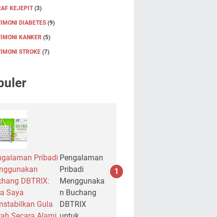
AF KEJEPIT
(3)
IMONI DIABETES
(9)
TIMONI KANKER
(5)
TIMONI STROKE
(7)
puler
galaman Pribadi
Pengalaman
nggunakan
Pribadi
chang DBTRIX:
Menggunaka
a Saya
n Buchang
stabilkan Gula
DBTRIX
ah Secara Alami
untuk