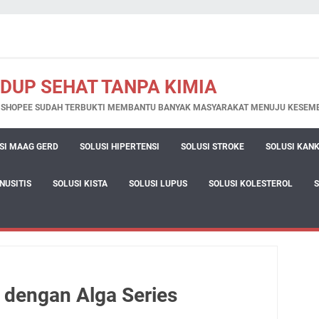
IDUP SEHAT TANPA KIMIA
N SHOPEE SUDAH TERBUKTI MEMBANTU BANYAK MASYARAKAT MENUJU KESEM
SI MAAG GERD
SOLUSI HIPERTENSI
SOLUSI STROKE
SOLUSI KAN
INUSITIS
SOLUSI KISTA
SOLUSI LUPUS
SOLUSI KOLESTEROL
 dengan Alga Series