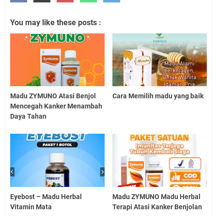
You may like these posts :
Madu ZYMUNO Atasi Benjol
Cara Memilih madu yang baik
Mencegah Kanker Menambah
Daya Tahan
Eyebost – Madu Herbal
Madu ZYMUNO Madu Herbal
Vitamin Mata
Terapi Atasi Kanker Benjolan