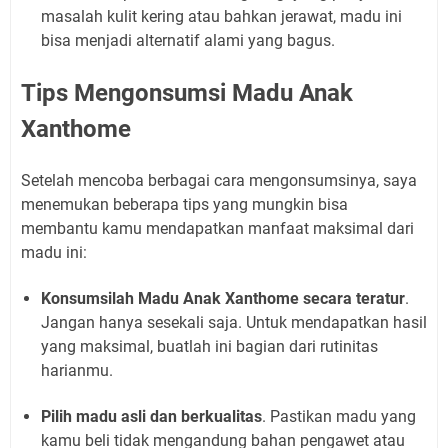
masalah kulit kering atau bahkan jerawat, madu ini
bisa menjadi alternatif alami yang bagus.
Tips Mengonsumsi Madu Anak
Xanthome
Setelah mencoba berbagai cara mengonsumsinya, saya
menemukan beberapa tips yang mungkin bisa
membantu kamu mendapatkan manfaat maksimal dari
madu ini:
Konsumsilah Madu Anak Xanthome secara teratur
.
Jangan hanya sesekali saja. Untuk mendapatkan hasil
yang maksimal, buatlah ini bagian dari rutinitas
harianmu.
Pilih madu asli dan berkualitas
. Pastikan madu yang
kamu beli tidak mengandung bahan pengawet atau