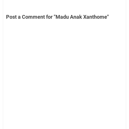
Post a Comment for "Madu Anak Xanthome"