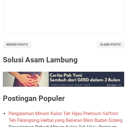
NEWER POSTS
OLDER POSTS
Solusi Asam Lambung
Postingan Populer
Pengalaman Minum Kalon Teh Hijau Premium Saffron:
Teh Pelangsing Herbal yang Beneran Bikin Badan Enteng