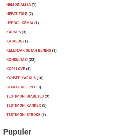
HEMODIALISA
(1)
HEPATITIS B
(2)
HYPOGLIKEMIA
(1)
KARNUS
(3)
KATALOG
(1)
KELENJAR GETAH BENING
(1)
KONSULTASI
(22)
KOPI LOVE
(4)
KONSEP KARNUS
(10)
SYARAF KEJEPIT
(3)
TESTIMONI DIABETES
(9)
TESTIMONI KANKER
(5)
TESTIMONI STROKE
(7)
Pupuler