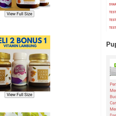
SYAR
TEST
View Full Size
TES
TES
Pu
Pen
Me
View Full Size
Bu
Car
Men
Dar