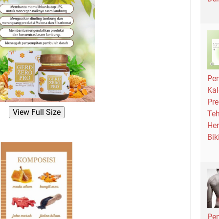
Pe
Kal
Pre
View Full Size
Teh
Her
Bik
Pe