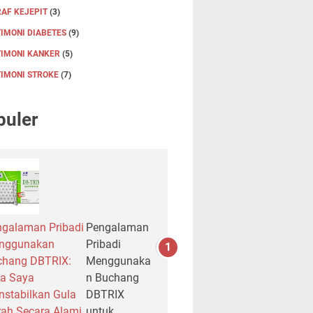
AF KEJEPIT
(3)
IMONI DIABETES
(9)
TIMONI KANKER
(5)
TIMONI STROKE
(7)
puler
galaman Pribadi
Pengalaman
nggunakan
Pribadi
chang DBTRIX:
Menggunaka
a Saya
n Buchang
stabilkan Gula
DBTRIX
ah Secara Alami
untuk