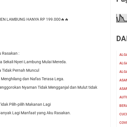
MEN LAMBUNG HANYA RP 199.000🔥🔥  
DA
Rasakan :  
ALG
a Sekali Nyeri Lambung Mulai Mereda. 
ALGA
 Tidak Pernah Muncul 
ALG
i Menghilang dan Nafas Terasa Lega. 
ASA
Tenggorokan Nyaman Tidak Mengganjal dan Mulut tidak 
ASA
AUT
dak Pilih-pilih Makanan Lagi 
BER
Banyak Lagi Manfaat yang Aku Rasakan.  
CUC
COV