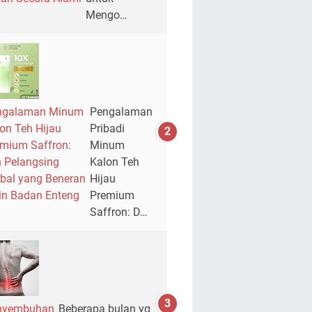
Mengo…
ngalaman Minum
Pengalaman
on Teh Hijau
Pribadi
mium Saffron:
Minum
 Pelangsing
Kalon Teh
bal yang Beneran
Hijau
in Badan Enteng
Premium
Saffron: D…
nyembuhan
Beberapa bulan yg