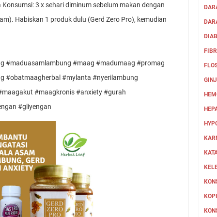
Konsumsi: 3 x sehari diminum sebelum makan dengan 
DAR
m). Habiskan 1 produk dulu (Gerd Zero Pro), kemudian 
DARA
DIA
FIB
FLO
 #obatmaagherbal #mylanta #nyerilambung 
GIN
maagakut #maagkronis #anxiety #gurah 
HEM
engan #gliyengan
HEPA
HYP
KAR
KAT
KEL
KON
KOPI
KON