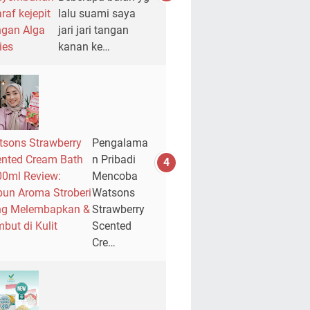
raf kejepit
lalu suami saya
gan Alga
jari jari tangan
ies
kanan ke…
sons Strawberry
Pengalama
nted Cream Bath
n Pribadi
0ml Review:
Mencoba
un Aroma Stroberi
Watsons
ng Melembapkan &
Strawberry
but di Kulit
Scented
Cre…