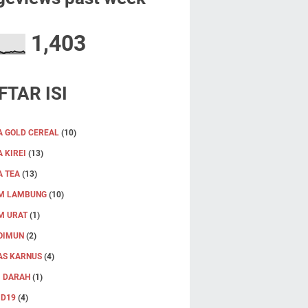
1,403
FTAR ISI
A GOLD CEREAL
(10)
 KIREI
(13)
A TEA
(13)
M LAMBUNG
(10)
M URAT
(1)
OIMUN
(2)
AS KARNUS
(4)
I DARAH
(1)
ID19
(4)