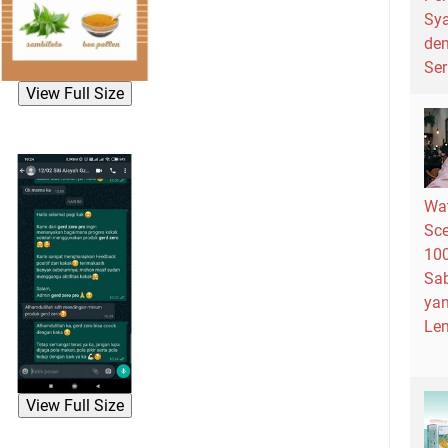
Sya
den
Ser
View Full Size
Wat
Sce
100
Sab
ya
Lem
View Full Size