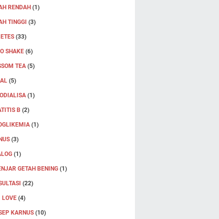
AH RENDAH
(1)
H TINGGI
(3)
BETES
(33)
RO SHAKE
(6)
SSOM TEA
(5)
JAL
(5)
ODIALISA
(1)
TITIS B
(2)
OGLIKEMIA
(1)
NUS
(3)
ALOG
(1)
ENJAR GETAH BENING
(1)
SULTASI
(22)
 LOVE
(4)
SEP KARNUS
(10)