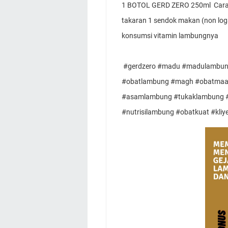
1 BOTOL GERD ZERO 250ml  Cara 
takaran 1 sendok makan (non loga
konsumsi vitamin lambungnya 
 #gerdzero #madu #madulambung #maduasamlambung #maag #madumaag #promag 
#obatlambung #magh #obatmaag
#asamlambung #tukaklambung #
#nutrisilambung #obatkuat #kliy